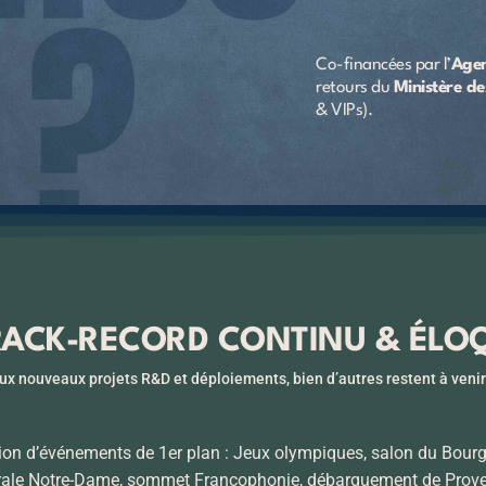
Co-financées par l’
Agen
retours du
Ministère d
& VIPs).​
RACK-RECORD CONTINU & ÉLO
x nouveaux projets R&D et déploiements, bien d’autres restent à veni
ion d’événements de 1er plan :
Jeux olympiques
, salon du Bourge
rale Notre-Dame, sommet Francophonie, débarquement de Prove