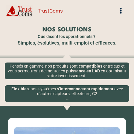
Aller
TrustComs
au
contenu
NOS SOLUTIONS
Que disent les opérationnels ?
Simples, évolutives, multi-emploi et efficaces.
Pensés en
gamme
, nos produits sont
compatibles
entre eux et
vous permettront de
monter en
puissance en LAD
en optimisant
votre investissement.
Flexibles
, nos systèmes
s’interconnectent rapidement
avec
d’autres capteurs, effecteurs, C2
…