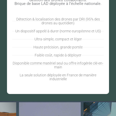
Brique de base LAD déployée à l’échelle nationale.
Détection & localisation des drones par DRI (95% des
drones au quotidien)
Un dispositif appelé à durer (norme européenne et US)
Ultra-simple, compact et léger
Haute précision, grande portée
Faible coût, rapide à déployer
Disponible comme matériel seul ou offre infogérée clé-en-
main
La seule solution déployée en France de manière
industrielle