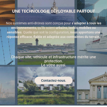
UNE TECHNOLOGIE DÉPLOYABLE PARTOUT
Nos systèmes anti-drones sont conçus pour
s’adapter à tous les
environnements,
qu’ils soient
urbains, isolés, mobiles ou
sensibles
. Quelle que soit la configuration,
nous apportons une
réponse efficace, fiable et adaptée aux contraintes du terrain.
Chaque site, véhicule et infrastructure mérite une
protection.
Le vôtre aussi.
Contactez-nous.