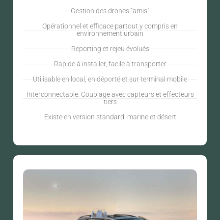
Gestion des drones "amis"
Opérationnel et efficace partout y compris en
environnement urbain
Reporting et rejeu évolués
Rapide à installer, facile à transporter
Utilisable en local, en déporté et sur terminal mobile
Interconnectable. Couplage avec capteurs et effecteurs
tiers
Existe en version standard, marine et désert